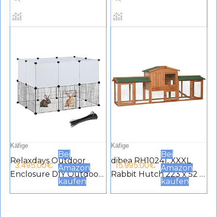
Käfige
Käfige
Bei
Bei
Relaxdays Outdoor
dibea RH10241, XXXL
3.495.00
€
15.995.00
€
Amazon
Amazon
Enclosure DIY Outdoor
Rabbit Hutch 223 x 52 x
kaufen
kaufen
Enclosure for Plug-In
85 cm (W x D x H)
HBT 72.5 x 110 x 74 cm,
Brown Premium Hutch
Run for Small Animals,
for Rabbits, Guinea Pigs