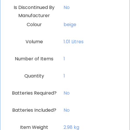
Is Discontinued By
‎No
Manufacturer
Colour
‎beige
Volume
‎1.01 Litres
Number of Items
‎1
Quantity
‎1
Batteries Required?
‎No
Batteries Included?
‎No
Item Weight
‎2.98 kg