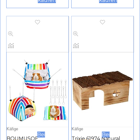
kaufen
kaufen
Removable Cozy
cm
Hamster Hideaway
Hammock Cage
Hanging Decoration
Small Animal Fleece
Forest Corner House
Hiding Place for Rabbit
Ferret Squirrel
Käfige
Käfige
Bei
Bei
BOUMUSOE
Trixie 61974 Natural