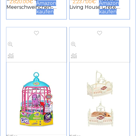
2.820.00
€
2.237.00
€
Amazon
Amazon
Meerschweinchen-
Living House Grete,
kaufen
kaufen
Versteck, waschbar,
Flamed, 35 × 18 × 20 cm
Meerschweinchen-Bett,
Meerschweinchen-
Käfig-Zubehör,
Hängematte,
Schlafbett,
Eichhörnchen,
hängende Höhle für
Meerschweinchen,
Hasen, Igel, 3 Stück