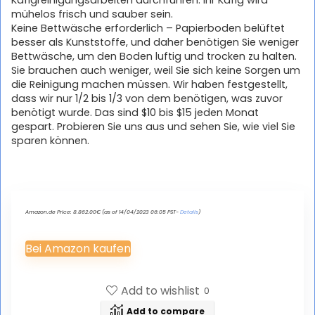
Käfigreinigungsarbeiten durchführen. Ihr Käfig wird
mühelos frisch und sauber sein.
Keine Bettwäsche erforderlich – Papierboden belüftet
besser als Kunststoffe, und daher benötigen Sie weniger
Bettwäsche, um den Boden luftig und trocken zu halten.
Sie brauchen auch weniger, weil Sie sich keine Sorgen um
die Reinigung machen müssen. Wir haben festgestellt,
dass wir nur 1/2 bis 1/3 von dem benötigen, was zuvor
benötigt wurde. Das sind $10 bis $15 jeden Monat
gespart. Probieren Sie uns aus und sehen Sie, wie viel Sie
sparen können.
Amazon.de Price:
8.862.00
€
(as of 14/04/2023 06:05 PST-
Details
)
Bei Amazon kaufen
Add to wishlist
0
Add to compare