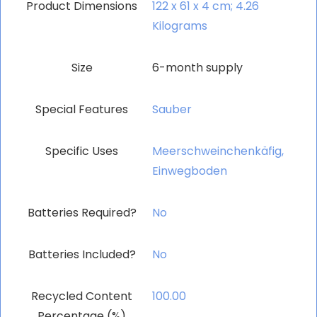
Product Dimensions
‎122 x 61 x 4 cm; 4.26
Kilograms
Size
‎6-month supply
Special Features
‎Sauber
Specific Uses
‎Meerschweinchenkäfig,
Einwegboden
Batteries Required?
‎No
Batteries Included?
‎No
Recycled Content
‎100.00
Percentage (%)