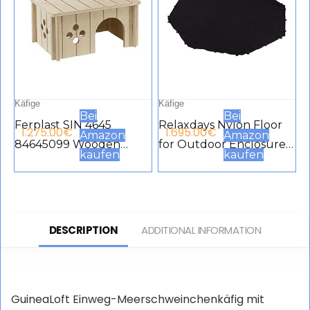
Käfige
Käfige
Bei
Bei
Ferplast SIN 4645
Relaxdays Nylon Floor
1.275.00
€
1.695.00
€
Amazon
Amazon
84645099 Wooden
for Outdoor Enclosure,
kaufen
kaufen
Rabbit House 26 x 17.3 x
Octagon, Water-
13 cm
Repellent, Enclosure
Base with Velcro
Fastening, 168 x 168 cm,
DESCRIPTION
ADDITIONAL INFORMATION
Black
GuineaLoft Einweg-Meerschweinchenkäfig mit