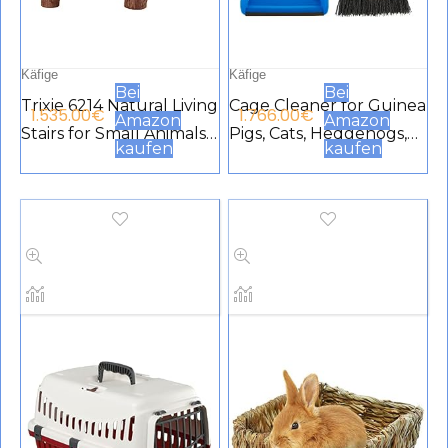
Käfige
Käfige
Bei
Bei
Trixie 6214 Natural Living
Cage Cleaner for Guinea
1.535.00
€
1.766.00
€
Amazon
Amazon
Stairs for Small Animals
Pigs, Cats, Hedgehogs,
kaufen
kaufen
38 × 24 cm
Hamsters, Chinchillas,
Rabbits, Reptiles, and
Other Small Animals –
Cleaning Tool Set for
Animal Waste – Mini
Dustpan and Brush Set
(1 Pack)