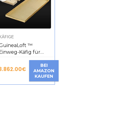
KÄFIGE
GuineaLoft ™
Einweg-Käfig für
Meerschweinchen, 6
Monate
BEI
8.862.00
€
AMAZON
KAUFEN