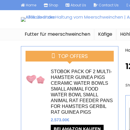
Home
Shop
About Us
Contact Us
A
Futter für meerschweinchen
Käfige
Höh
H
TOP OFFERS
‎
STOBOK PACK OF 2 MULTI-
HAMSTER GUINEA PIGS
CERAMIC WATER BOWLS
Sh
SMALL ANIMAL FOOD
WATER BOWL SMALL
ANIMAL RAT FEEDER PANS
FOR HAMSTERS GERBIL
RAT GUINEA PIGS
2.573.00
€
BEI AMAZON KAUFEN