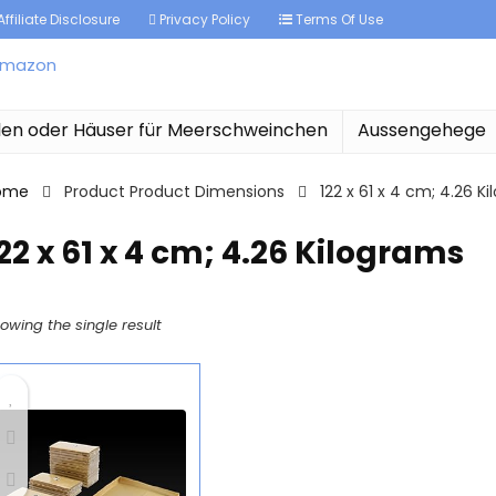
ffiliate Disclosure
Privacy Policy
Terms Of Use
len oder Häuser für Meerschweinchen
Aussengehege
ome
Product Product Dimensions
‎122 x 61 x 4 cm; 4.26 K
122 x 61 x 4 cm; 4.26 Kilograms
owing the single result