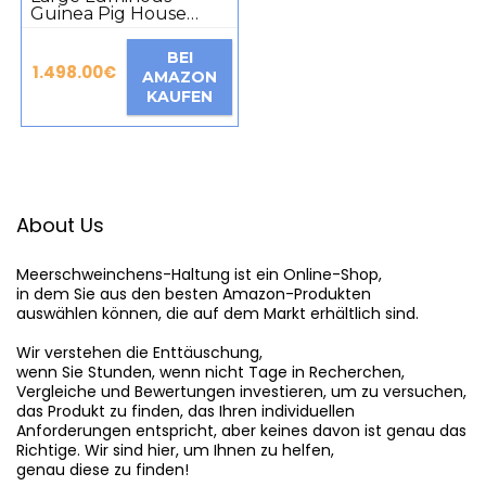
Guinea Pig House
Hamster Bed Glow in
the Dark for Small
BEI
Animals Winter House
1.498.00
€
AMAZON
Warm Nest Moon and
KAUFEN
Star Pattern Sleeping
AT
House Hideaway
Accessories for Small
Animals Rabbits Cats
About Us
Meerschweinchens-Haltung
 ist ein Online-Shop,

in dem Sie aus den besten Amazon-Produkten

auswählen können, die auf dem Markt erhältlich sind.

Wir verstehen die Enttäuschung,

wenn Sie Stunden, wenn nicht Tage in Recherchen,

Vergleiche und Bewertungen investieren, um zu versuchen,

das Produkt zu finden, das Ihren individuellen

Anforderungen entspricht, aber keines davon ist genau das

Richtige. Wir sind hier, um Ihnen zu helfen,

genau diese zu finden!