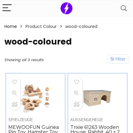
Home
Product Colour
‎wood-coloured
‎wood-coloured
Filter
Showing all 3 results
SPIELZEUGE
AUSSENGEHEGE
MEWOOFUN Guinea
Trixie 61263 Wooden
Pig Toy, Hamster Toy,
House, Rabbit, 40 × 20