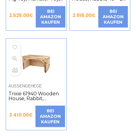
Interactive Foraging
× 23 cm
Hunt Treats for Small
BEI
BEI
Animals, Foraging for
2.525.00
€
2.916.00
€
AMAZON
AMAZON
Hamster, Guinea Pig,
KAUFEN
KAUFEN
Rabbit, Chinchilla,
Rabbit
AUSSENGEHEGE
Trixie 61940 Wooden
House, Rabbit,
Flamed, 50 × 26 × 31
cm
BEI
3.410.00
€
AMAZON
KAUFEN