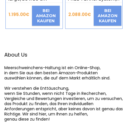
47 x 22 x 15 cm
BEI
BEI
1.195.00
€
2.088.00
€
AMAZON
AMAZON
KAUFEN
KAUFEN
About Us
Meerschweinchens-Haltung
 ist ein Online-Shop,

in dem Sie aus den besten Amazon-Produkten

auswählen können, die auf dem Markt erhältlich sind.

Wir verstehen die Enttäuschung,

wenn Sie Stunden, wenn nicht Tage in Recherchen,

Vergleiche und Bewertungen investieren, um zu versuchen,

das Produkt zu finden, das Ihren individuellen

Anforderungen entspricht, aber keines davon ist genau das

Richtige. Wir sind hier, um Ihnen zu helfen,

genau diese zu finden!