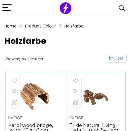
Home
Product Colour
‎Holzfarbe
‎Holzfarbe
Filter
Showing all 2 results
KÄFIGE
KÄFIGE
Kerbl wood bridge,
Trixie Natural Living
large, 30 x 50 cm
Frida Tunnel System,