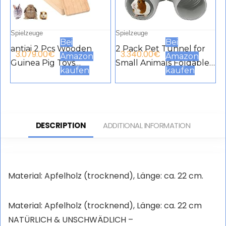
Spielzeuge
Spielzeuge
Bei
Bei
antiai 2 Pcs Wooden
2 Pack Pet Tunnel for
3.079.00
€
3.340.00
€
Amazon
Amazon
Guinea Pig Toys
Small Animals Foldable
kaufen
kaufen
Hamster Feeding Toys
Plastic Tube Funny
Enhancement
Hide Toy Training Fit for
Interactive Hide Treats
Guinea Pig Hamster
Accessories Puzzle
Chinchilla Rat Green
DESCRIPTION
ADDITIONAL INFORMATION
Chinchilla Rats and
Black
Small Pets
Material: Apfelholz (trocknend), Länge: ca. 22 cm.
Material: Apfelholz (trocknend), Länge: ca. 22 cm
NATÜRLICH & UNSCHWÄDLICH –