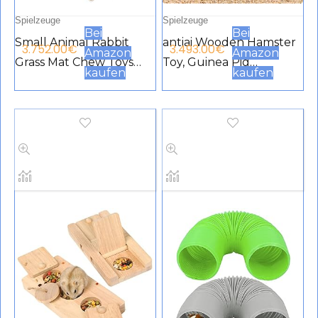
Spielzeuge
Spielzeuge
Bei
Bei
Small Animal Rabbit
antiai Wooden Hamster
3.752.00
€
3.493.00
€
Amazon
Amazon
Grass Mat Chew Toys
Toy, Guinea Pig
kaufen
kaufen
Woven Bed Mat for
Platform with Climbing
Small Animals Rabbit
Ladder, Hamster
Bed Toys for Rabbit
Wooden Desk Stand,
Chinchilla Hamster
Habitat Decoration,
Guinea Pig Gerbils
Chinchilla, Rats, Bird,
Cockerel
Squirrel, Rabbit, Guinea
Pig, Small Animal Cage
Accessories (2 Room)