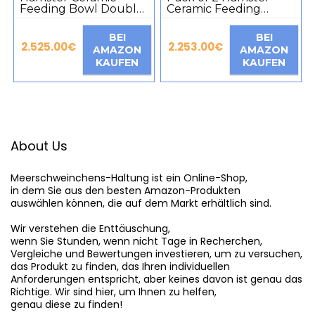
Feeding Bowl Double
Ceramic Feeding
Grid Design Anti-
Bowls, Double Grid
Turning Food and
Design, Anti Rotary
BEI
BEI
Water Bowl for
Food and Water Bowl
2.525.00
€
2.253.00
€
AMAZON
AMAZON
Hamster Hedgehog
for Hamsters,
KAUFEN
KAUFEN
Sugar Glider
Hedgehogs, Sugar,
Chipmunk Gerbils
Gerbils, Chipmunks,
Rodent
Rodents (Colours May
Vary)
About Us
Meerschweinchens-Haltung
 ist ein Online-Shop,

in dem Sie aus den besten Amazon-Produkten

auswählen können, die auf dem Markt erhältlich sind.

Wir verstehen die Enttäuschung,

wenn Sie Stunden, wenn nicht Tage in Recherchen,

Vergleiche und Bewertungen investieren, um zu versuchen,

das Produkt zu finden, das Ihren individuellen

Anforderungen entspricht, aber keines davon ist genau das

Richtige. Wir sind hier, um Ihnen zu helfen,

genau diese zu finden!