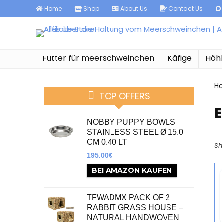
Home
Shop
About Us
Contact Us
Futter für meerschweinchen
Käfige
Höh
H
TOP OFFERS
‎
NOBBY PUPPY BOWLS
STAINLESS STEEL Ø 15.0
CM 0.40 LT
Sh
195.00
€
BEI AMAZON KAUFEN
TFWADMX PACK OF 2
RABBIT GRASS HOUSE –
NATURAL HANDWOVEN