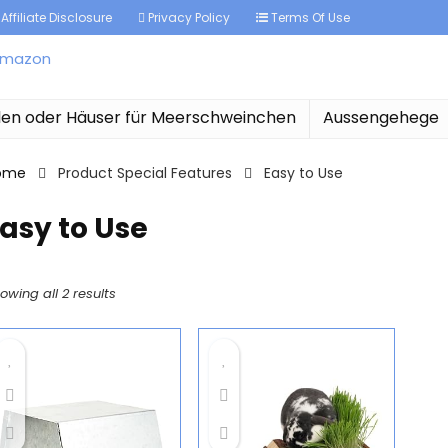
Affiliate Disclosure
Privacy Policy
Terms Of Use
len oder Häuser für Meerschweinchen
Aussengehege
ome
Product Special Features
‎Easy to Use
Easy to Use
owing all 2 results