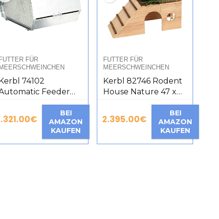
FUTTER FÜR
FUTTER FÜR
MEERSCHWEINCHEN
MEERSCHWEINCHEN
Kerbl 74102
Kerbl 82746 Rodent
Automatic Feeder
House Nature 47 x
for Rabbits with 2
22 x 20 cm with
Metal Breeding
BEI
Ramp and
BEI
1.321.00
€
2.395.00
€
AMAZON
AMAZON
Places
Integrated Feeding
KAUFEN
KAUFEN
Area