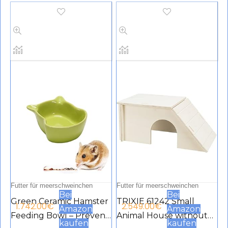
Futter für meerschweinchen
Futter für meerschweinchen
Bei
Bei
Green Ceramic Hamster
TRIXIE 61242 Small
1.742.00
€
2.549.00
€
Amazon
Amazon
Feeding Bowl – Prevent
Animal House without
kaufen
kaufen