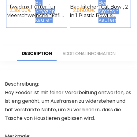
Bei
Bei
Tfwadmx Futter für
Bac-kitchen Cat Bowl, 2
2.361.00
€
2.819.00
€
Amazon
Amazon
Meerschweinchenkäfig
in 1 Plastic Bowl &
kaufen
kaufen
e, waschbar,
Stainless Steel Bowl,
Meerschweinchen, Pee
Removable Stainless
Pads, wasserdicht,
Steel Cage Hanging
wiederverwendbar,
Food & Water Feeder
DESCRIPTION
ADDITIONAL INFORMATION
Kaninchen, super
for Cats, Puppies, Birds,
saugfähig, rutschfest,
Pets, Guinea Pigs (Pack
Zubehör für kleine
of 3)
Beschreibung:
Tiere
Hay Feeder ist mit feiner Verarbeitung entworfen, es
ist eng genäht, um Ausfransen zu widerstehen und
hat verstärkte Nähte, um zu verhindern, dass die
Tasche von Haustieren gebissen wird.
Merkmale: