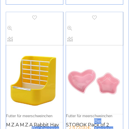
Spinning Food Guinea
Brackets and Nails for
Pig Chinchilla
Guinea Pigs and Dwarf
Hedgehog Small Pet
Rabbits House Bent,
Round Food Water
Plug-In System,
Bowl
Rabbit/Guinea Pigs, 40 ×
18 × 23 cm
Futter für meerschweinchen
Futter für meerschweinchen
Bei
M.Z.A M.Z.A Rabbit Hay
STOBOK Pack of 2
2.573.00
€