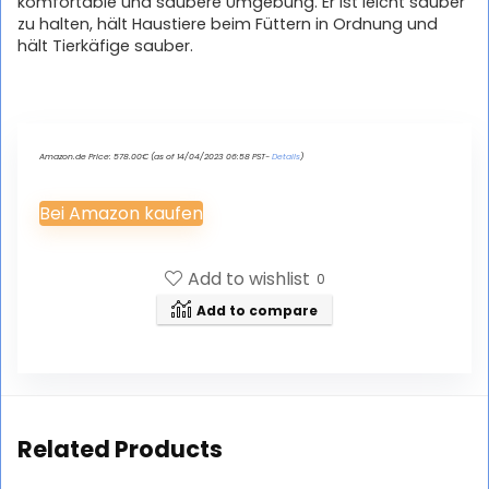
komfortable und saubere Umgebung. Er ist leicht sauber
zu halten, hält Haustiere beim Füttern in Ordnung und
hält Tierkäfige sauber.
Amazon.de Price:
578.00
€
(as of 14/04/2023 06:58 PST-
Details
)
Bei Amazon kaufen
Add to wishlist
0
Add to compare
Related Products