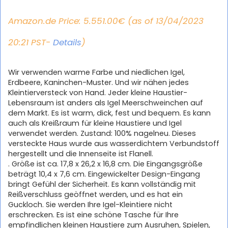
Amazon.de Price:
5.551.00
€
(as of 13/04/2023
20:21 PST-
Details
)
Wir verwenden warme Farbe und niedlichen Igel,
Erdbeere, Kaninchen-Muster. Und wir nähen jedes
Kleintierversteck von Hand. Jeder kleine Haustier-
Lebensraum ist anders als Igel Meerschweinchen auf
dem Markt. Es ist warm, dick, fest und bequem. Es kann
auch als Kreißraum für kleine Haustiere und Igel
verwendet werden. Zustand: 100% nagelneu. Dieses
versteckte Haus wurde aus wasserdichtem Verbundstoff
hergestellt und die Innenseite ist Flanell.
. Größe ist ca. 17,8 x 26,2 x 16,8 cm. Die Eingangsgröße
beträgt 10,4 x 7,6 cm. Eingewickelter Design-Eingang
bringt Gefühl der Sicherheit. Es kann vollständig mit
Reißverschluss geöffnet werden, und es hat ein
Guckloch. Sie werden Ihre Igel-Kleintiere nicht
erschrecken. Es ist eine schöne Tasche für Ihre
empfindlichen kleinen Haustiere zum Ausruhen, Spielen,