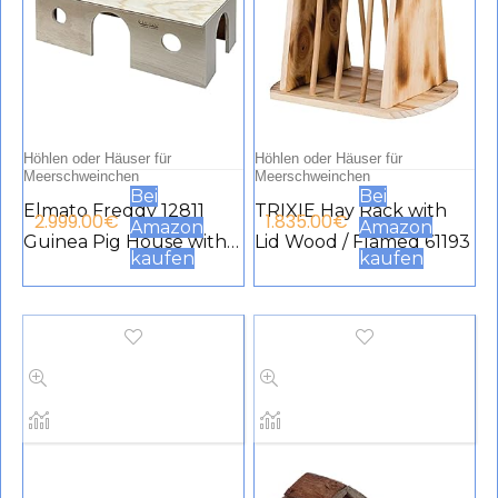
Höhlen oder Häuser für
Höhlen oder Häuser für
Meerschweinchen
Meerschweinchen
Bei
Bei
Elmato Freddy 12811
TRIXIE Hay Rack with
2.999.00
€
1.835.00
€
Amazon
Amazon
Guinea Pig House with 3
Lid Wood / Flamed 61193
kaufen
kaufen
Entrances