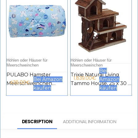
Höhlen oder Häuser für
Höhlen oder Häuser für
Meerschweinchen
Meerschweinchen
Bei
PULABO Hamster
Trixie Natural Living
1.839.00
€
Bei Amazon
Amazon
438.00
€
Meerschweinchen
Tammo House, 25 x 30 x
kaufen
kaufen
Tunnelröhren
12 cm
Spielzeug Käfig Bett
Igel Chinchilla Haus
Höhle Kleintiere
DESCRIPTION
ADDITIONAL INFORMATION
Heimtierprodukte
Geschenk blau Neu