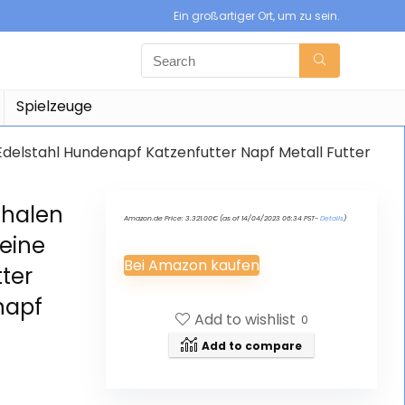
Ein großartiger Ort, um zu sein.
Spielzeuge
Edelstahl Hundenapf Katzenfutter Napf Metall Futter
chalen
Amazon.de Price:
3.321.00
€
(as of 14/04/2023 06:34 PST-
Details
)
leine
Bei Amazon kaufen
ter
napf
Add to wishlist
0
Add to compare