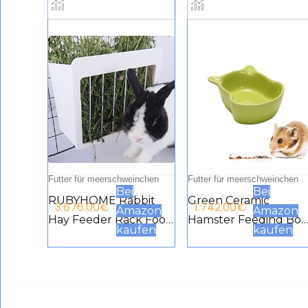
Futter für meerschweinchen
Futter für meerschweinchen
Bei
Bei
RUBYHOME Rabbit
Green Ceramic
3.676.00
€
1.742.00
€
Amazon
Amazon
Hay Feeder Rack Food
Hamster Feeding Bo
kaufen
kaufen
Feeding Crib Rabbit
– Prevent Spinning
Grass Holder Small
Food Guinea Pig
Animals Less Wasted
Chinchilla Hedgehog
Food Dispenser for
Small Pet Round Foo