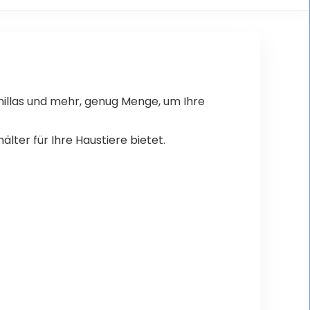
abbit/Guinea Pigs, 40
 18 × 23 cm
hillas und mehr, genug Menge, um Ihre
lter für Ihre Haustiere bietet.