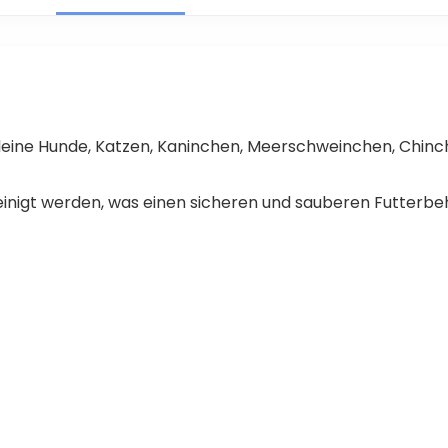
Feeder Pans for
R
Hamsters Gerbil Rat
×
Guinea Pigs
kleine Hunde, Katzen, Kaninchen, Meerschweinchen, Chinc
inigt werden, was einen sicheren und sauberen Futterbehä