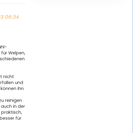
23 06:34
ahl-
 für Welpen,
rschiedenen
t nicht
rfallen und
e können ihn
zu reinigen
 auch in der
raktisch,
 besser für