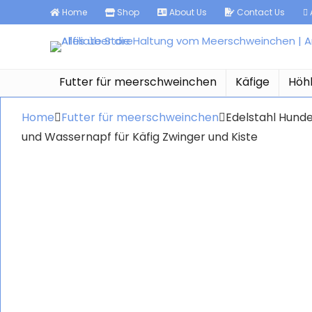
Home
Shop
About Us
Contact Us
A
Futter für meerschweinchen
Käfige
Höh
Home
Futter für meerschweinchen
Edelstahl Hunde
und Wassernapf für Käfig Zwinger und Kiste