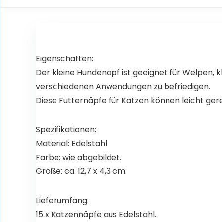
Rabbits Guinea Pigs
Water Bowl
Chinchilla Hamster
Eigenschaften:
Der kleine Hundenapf ist geeignet für Welpen, 
verschiedenen Anwendungen zu befriedigen.
Diese Futternäpfe für Katzen können leicht gere
Spezifikationen:
Material: Edelstahl
Farbe: wie abgebildet.
Größe: ca. 12,7 x 4,3 cm.
Lieferumfang:
15 x Katzennäpfe aus Edelstahl.