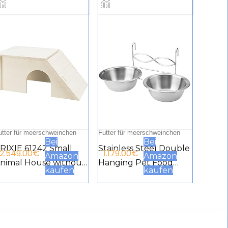
utter für meerschweinchen
Futter für meerschweinchen
Bei
Bei
RIXIE 61242 Small
Stainless Steel Double
2.549.00
€
1.179.00
€
Amazon
Amazon
nimal House without
Hanging Pet Food
kaufen
kaufen
rackets and Nails for
Water Bowl with Hook
uinea Pigs and Dwarf
for Cats Dogs Puppy
abbits House Bent,
Cages
lug-In System,