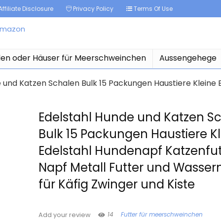
ffiliate Disclosure
Privacy Policy
Terms Of Use
len oder Häuser für Meerschweinchen
Aussengehege
 und Katzen Schalen Bulk 15 Packungen Haustiere Kleine 
Edelstahl Hunde und Katzen S
Bulk 15 Packungen Haustiere K
Edelstahl Hundenapf Katzenfut
Napf Metall Futter und Wasser
für Käfig Zwinger und Kiste
14
Futter für meerschweinchen
Add your review