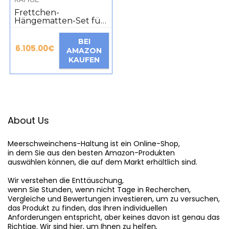
Frettchen-
Hängematten-Set für
Käfig-Zubehör, 3 Stile,
Doppelhängematte
BEI
oder quadratisches
6.105.00
€
AMAZON
Haus und Tunnelbett
KAUFEN
für Meerschweinchen
About Us
Meerschweinchens-Haltung
 ist ein Online-Shop,

in dem Sie aus den besten Amazon-Produkten

auswählen können, die auf dem Markt erhältlich sind.

Wir verstehen die Enttäuschung,

wenn Sie Stunden, wenn nicht Tage in Recherchen,

Vergleiche und Bewertungen investieren, um zu versuchen,

das Produkt zu finden, das Ihren individuellen

Anforderungen entspricht, aber keines davon ist genau das

Richtige. Wir sind hier, um Ihnen zu helfen,
