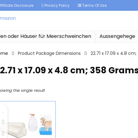
ffiliate Disclosure
Privacy Policy
Terms Of Use
len oder Häuser für Meerschweinchen
Aussengehege
ome
Product Package Dimensions
‎22.71 x 17.09 x 4.8 c
22.71 x 17.09 x 4.8 cm; 358 Gram
owing the single result