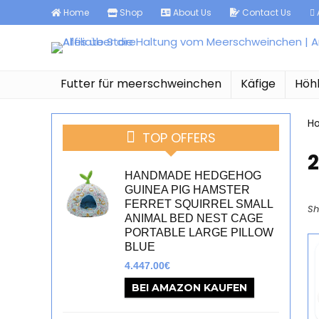
Home
Shop
About Us
Contact Us
A
Futter für meerschweinchen
Käfige
Höh
H
TOP OFFERS
‎
HANDMADE HEDGEHOG
GUINEA PIG HAMSTER
FERRET SQUIRREL SMALL
Sh
ANIMAL BED NEST CAGE
PORTABLE LARGE PILLOW
BLUE
4.447.00
€
BEI AMAZON KAUFEN