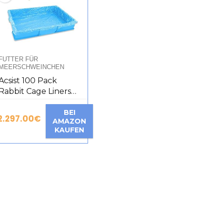
FUTTER FÜR
MEERSCHWEINCHEN
Acsist 100 Pack
Rabbit Cage Liners
Disposable Clear
Guinea Pig Cage
BEI
2.297.00
€
AMAZON
Plastic Small Animal
KAUFEN
Rabbit Hamster Rat
Hedgehog 29.5 x 21.6
Inch