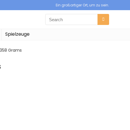
Ein großartiger Ort, um zu sein.
Spielzeuge
m; 358 Grams
s