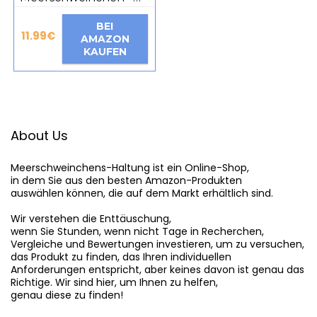
20 cm (Länge) –
Plüsch Nager,
BEI
Haustier – Plüschtier,
11.99
€
AMAZON
Kuscheltier
KAUFEN
About Us
Meerschweinchens-Haltung
 ist ein Online-Shop,

in dem Sie aus den besten Amazon-Produkten

auswählen können, die auf dem Markt erhältlich sind.

Wir verstehen die Enttäuschung,

wenn Sie Stunden, wenn nicht Tage in Recherchen,

Vergleiche und Bewertungen investieren, um zu versuchen,

das Produkt zu finden, das Ihren individuellen

Anforderungen entspricht, aber keines davon ist genau das

Richtige. Wir sind hier, um Ihnen zu helfen,

genau diese zu finden!