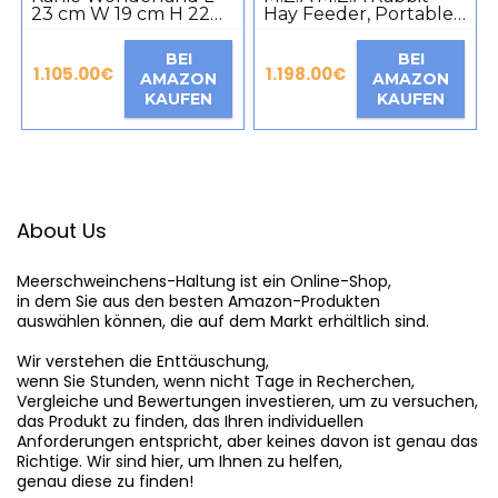
23 cm W 19 cm H 22
Hay Feeder, Portable
cm
Hay Post, Hanging
Rabbit Cage, Hay
BEI
BEI
Rack, Nativity Holder
1.105.00
€
1.198.00
€
AMAZON
AMAZON
for Rabbits, Guinea
KAUFEN
KAUFEN
Pigs, Chinchilla,
Hamster, Small
Animals, Pet Essential
Feeder Storage Tray
About Us
Meerschweinchens-Haltung
 ist ein Online-Shop,

in dem Sie aus den besten Amazon-Produkten

auswählen können, die auf dem Markt erhältlich sind.

Wir verstehen die Enttäuschung,

wenn Sie Stunden, wenn nicht Tage in Recherchen,

Vergleiche und Bewertungen investieren, um zu versuchen,

das Produkt zu finden, das Ihren individuellen

Anforderungen entspricht, aber keines davon ist genau das

Richtige. Wir sind hier, um Ihnen zu helfen,

genau diese zu finden!