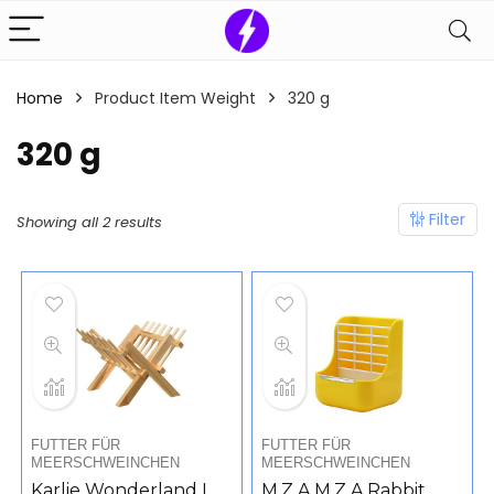
Home
Product Item Weight
‎320 g
‎320 g
Filter
Showing all 2 results
FUTTER FÜR
FUTTER FÜR
MEERSCHWEINCHEN
MEERSCHWEINCHEN
Karlie Wonderland L
M.Z.A M.Z.A Rabbit