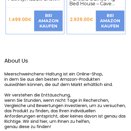
Balls Guinea Pig Chew
Bed House – Cave
Toy Grass Toy Natural
Cozy Large Hamster
Balls Treats Braided
Small Animals
BEI
BEI
Funny Chinchilla Toy
Hideaway with
1.499.00
€
2.939.00
€
AMAZON
AMAZON
for Small Animals (4
Removable Cushion
KAUFEN
KAUFEN
Types)
for Hamster, Rabbit,
Hedgehog, Chinchilla,
Beard Dragon and
Ferret (Pink Leopard)
About Us
Meerschweinchens-Haltung
 ist ein Online-Shop,

in dem Sie aus den besten Amazon-Produkten

auswählen können, die auf dem Markt erhältlich sind.

Wir verstehen die Enttäuschung,

wenn Sie Stunden, wenn nicht Tage in Recherchen,

Vergleiche und Bewertungen investieren, um zu versuchen,

das Produkt zu finden, das Ihren individuellen

Anforderungen entspricht, aber keines davon ist genau das

Richtige. Wir sind hier, um Ihnen zu helfen,

genau diese zu finden!