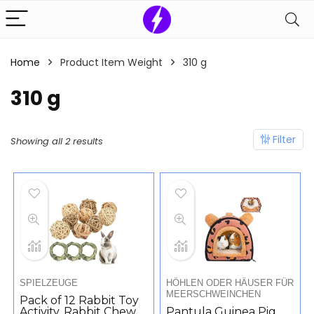
Home
Product Item Weight
‎310 g
‎310 g
Filter
Showing all 2 results
SPIELZEUGE
HÖHLEN ODER HÄUSER FÜR
MEERSCHWEINCHEN
Pack of 12 Rabbit Toy
Activity, Rabbit Chew
Pantula Guinea Pig