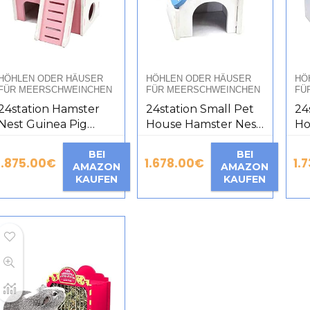
HÖHLEN ODER HÄUSER
HÖHLEN ODER HÄUSER
HÖ
FÜR MEERSCHWEINCHEN
FÜR MEERSCHWEINCHEN
FÜ
24station Hamster
24station Small Pet
24
Nest Guinea Pig
House Hamster Nest
Ho
House Golden Bear
Guinea Pig House
Gu
Pet Nest Small Pet
BEI
Golden Bear Pet
BEI
Go
1.875.00
€
1.678.00
€
1.
AMAZON
AMAZON
House 2#
Nest [B]
Ne
KAUFEN
KAUFEN