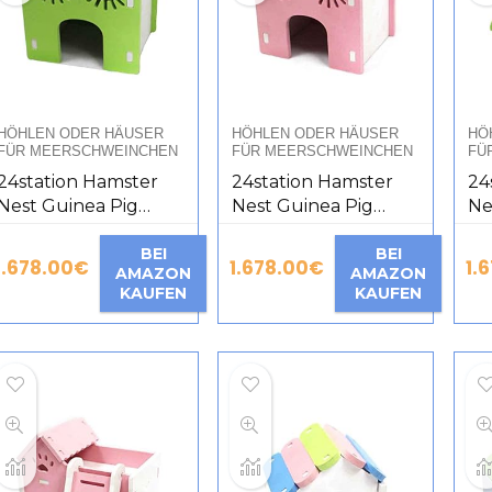
HÖHLEN ODER HÄUSER
HÖHLEN ODER HÄUSER
HÖ
FÜR MEERSCHWEINCHEN
FÜR MEERSCHWEINCHEN
FÜ
24station Hamster
24station Hamster
24
Nest Guinea Pig
Nest Guinea Pig
Ne
House Golden Bear
House Golden Bear
Ho
Pet Nest Small Pet
BEI
Pet Nest Small Pet
BEI
Pe
1.678.00
€
1.678.00
€
1.
AMAZON
AMAZON
House
House [B]
Ho
KAUFEN
KAUFEN