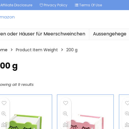
Affiliate Disclosure
Privacy Policy
Terms Of Use
len oder Häuser für Meerschweinchen
Aussengehege
ome
Product Item Weight
‎200 g
200 g
owing all 9 results