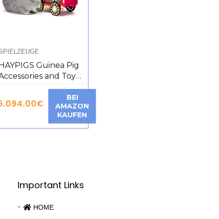
SPIELZEUGE
HAYPIGS Guinea Pig
Accessories and Toys
– Wheek Wagon Hay
Rack – Guinea Pig
BEI
5.094.00
€
AMAZON
Hay Rack – Dwarf
KAUFEN
Rabbit Feeder – Hay
Rack for Guinea Pigs
– Feeding Rack – Hay
Rack for Chinchillas
Important Links
HOME