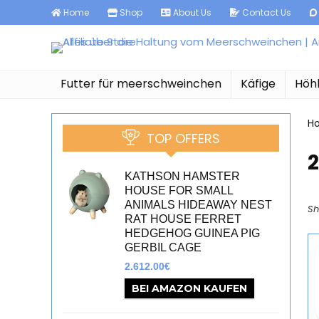
Home
Shop
About Us
Contact Us
Futter für meerschweinchen
Käfige
Höh
H
TOP OFFERS
‎
KATHSON HAMSTER
HOUSE FOR SMALL
ANIMALS HIDEAWAY NEST
Sh
RAT HOUSE FERRET
HEDGEHOG GUINEA PIG
GERBIL CAGE
2.612.00
€
BEI AMAZON KAUFEN