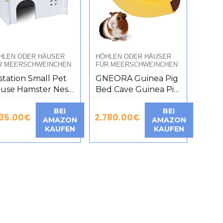
HLEN ODER HÄUSER
HÖHLEN ODER HÄUSER
R MEERSCHWEINCHEN
FÜR MEERSCHWEINCHEN
station Small Pet
GNEORA Guinea Pig
use Hamster Nest
Bed Cave Guinea Pig
inea Pig House
Hideaway Rats
lden Bear Pet
BEI
Hamster Bed House
BEI
735.00
€
2.780.00
€
AMAZON
AMAZON
st [C]
Small Animal Houses
KAUFEN
KAUFEN
and Habitats Warm
Hideaway Cosy
Banana Bed for
Hedgehog Snake
Yellow