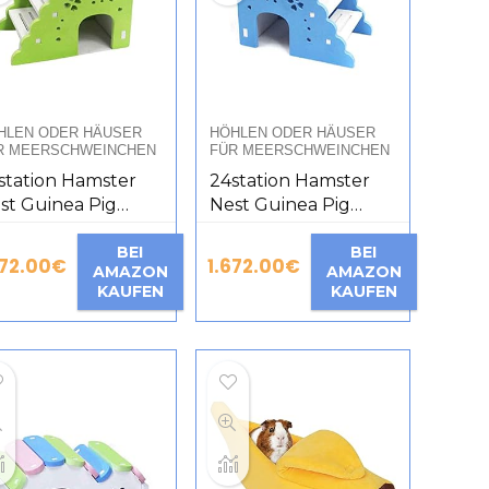
HLEN ODER HÄUSER
HÖHLEN ODER HÄUSER
R MEERSCHWEINCHEN
FÜR MEERSCHWEINCHEN
station Hamster
24station Hamster
st Guinea Pig
Nest Guinea Pig
use Golden Bear
House Golden Bear
t Nest Small Pet
BEI
Pet Nest Small Pet
BEI
672.00
€
1.672.00
€
AMAZON
AMAZON
use [D]
House [F]
KAUFEN
KAUFEN