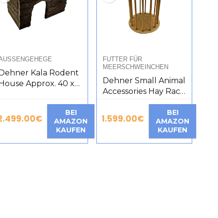
AUSSENGEHEGE
FUTTER FÜR
MEERSCHWEINCHEN
Dehner Kala Rodent
Dehner Small Animal
House Approx. 40 x
Accessories Hay Rack
23 x 20 cm Fir Wood
Natural Diameter 23
Natural
BEI
cm Height 23 cm
BEI
2.499.00
€
1.599.00
€
AMAZON
AMAZON
Wood Natural
KAUFEN
KAUFEN