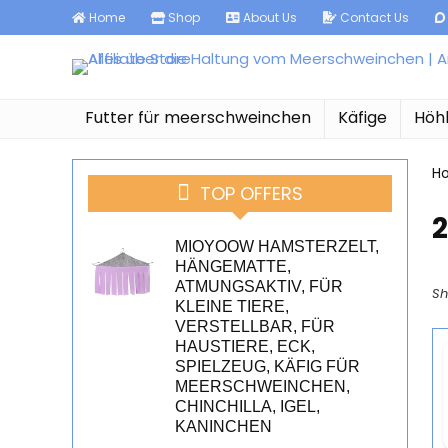
Home
Shop
About Us
Contact Us
Futter für meerschweinchen
Käfige
Höh
H
TOP OFFERS
2
MIOYOOW HAMSTERZELT,
HÄNGEMATTE,
ATMUNGSAKTIV, FÜR
Sh
KLEINE TIERE,
VERSTELLBAR, FÜR
HAUSTIERE, ECK,
SPIELZEUG, KÄFIG FÜR
MEERSCHWEINCHEN,
CHINCHILLA, IGEL,
KANINCHEN