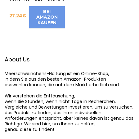
for Indoor and
Outdoor, Portable Cat
BEI
Playpen Play Tent for
27.24
€
AMAZON
Cats, Rabbits, Ferrets
KAUFEN
and Small Animals
About Us
Meerschweinchens-Haltung
 ist ein Online-Shop,

in dem Sie aus den besten Amazon-Produkten

auswählen können, die auf dem Markt erhältlich sind.

Wir verstehen die Enttäuschung,

wenn Sie Stunden, wenn nicht Tage in Recherchen,

Vergleiche und Bewertungen investieren, um zu versuchen,

das Produkt zu finden, das Ihren individuellen

Anforderungen entspricht, aber keines davon ist genau das

Richtige. Wir sind hier, um Ihnen zu helfen,

genau diese zu finden!